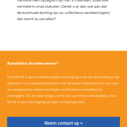
hanteren een opzegtermijn van 3 maanden, zoals ook
vermeld in onze statuten. Denkt u er dan wel aan dat
de eventuele korting op uw collectieve verzekering(en)
dan komt te vervallen?
Aansluiten als ondernemer?
Den Brink is een onafhankelijke vereniging met als doelstelling het
afsluiten van overeenkomsten met diverse ondernemers om voor
de aangesloten leden kortingen en/of extra voordelen te
verkrijgen. Dit zonder enige vorm van commercieel belang. Den
Brink is een vereniging zonder winstoogmerk.
Neem contact op >