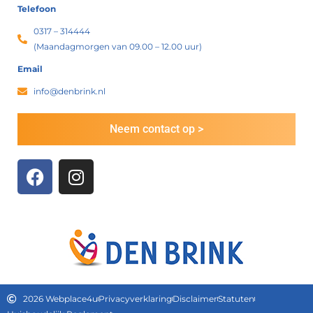
Telefoon
0317 – 314444
(Maandagmorgen van 09.00 – 12.00 uur)
Email
info@denbrink.nl
Neem contact op >
F
I
a
n
c
s
e
t
b
a
o
g
o
r
k
a
2026 Webplace4u
Privacyverklaring
Disclaimer
Statuten
m