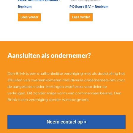
Renkum
PC-Score B.V. – Renkum
Lees verder
Lees verder
Aansluiten als ondernemer?
Den Brink is een onafhankelijke vereniging met als doelstelling het
afsluiten van overeenkomsten met diverse ondernemers om voor
de aangesloten leden kortingen en/of extra voordelen te
verkrijgen. Dit zonder enige vorm van commercieel belang. Den
Brink is een vereniging zonder winstoogmerk.
Neem contact op >