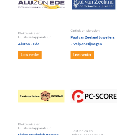
Optiek en sieraden
Elektronica en
Paul van Zeeland Juweliers
Huishoudapparatuur
Aluzon – Ede
– Velp en Nijmegen
Lees verder
Lees verder
Elektronica en
Huishoudapparatuur
Elektronica en
Elektrotechniek Bosman –
Huishoudapparatuur