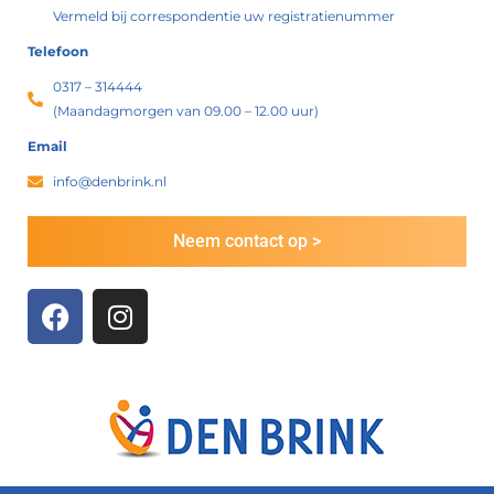
Vermeld bij correspondentie uw registratienummer
Telefoon
0317 – 314444
(Maandagmorgen van 09.00 – 12.00 uur)
Email
info@denbrink.nl
Neem contact op >
F
I
a
n
c
s
e
t
b
a
o
g
o
r