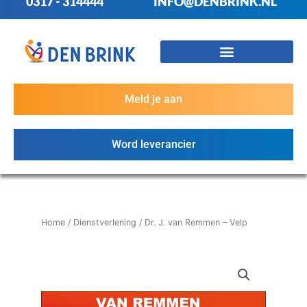
0317 - 314444
INFO@DENBRINK.NL
Meld je aan
Word leverancier
Home
/
Dienstverlening
/ Dr. J. van Remmen – Velp