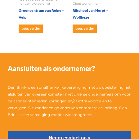
lichaamsverzorging
Dienstverlening
Groencentrum van Reine –
Rijschool van Herpt –
Velp
Wolfheze
Lees verder
Lees verder
Aansluiten als ondernemer?
Den Brink is een onafhankelijke vereniging met als doelstelling het
afsluiten van overeenkomsten met diverse ondernemers om voor
de aangesloten leden kortingen en/of extra voordelen te
verkrijgen. Dit zonder enige vorm van commercieel belang. Den
Brink is een vereniging zonder winstoogmerk.
Neem contact op >