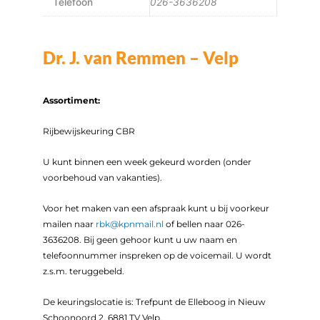
Telefoon
026-3636208
Dr. J. van Remmen – Velp
Assortiment:
Rijbewijskeuring CBR
U kunt binnen een week gekeurd worden (onder
voorbehoud van vakanties).
Voor het maken van een afspraak kunt u bij voorkeur
mailen naar
rbk@kpnmail.nl
of bellen naar 026-
3636208. Bij geen gehoor kunt u uw naam en
telefoonnummer inspreken op de voicemail. U wordt
z.s.m. teruggebeld.
De keuringslocatie is: Trefpunt de Elleboog in Nieuw
Schoonoord 2, 6881 TV Velp.