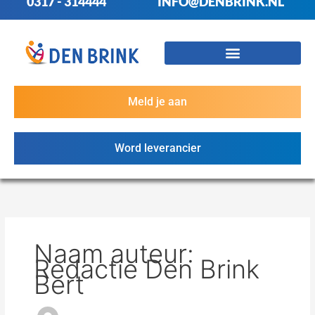
0317 - 314444
INFO@DENBRINK.NL
Meld je aan
Word leverancier
Naam auteur:
Redactie Den Brink
Bert