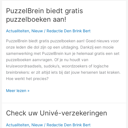
PuzzelBrein biedt gratis
PuzzelBrein
biedt
puzzelboeken aan!
gratis
puzzelboeken
Actualiteiten
,
Nieuw
/
Redactie Den Brink Bert
aan!
PuzzelBrein biedt gratis puzzelboeken aan! Goed nieuws voor
onze leden die dol zijn op een uitdaging. Dankzij een mooie
samenwerking met PuzzelBrein kun je helemaal gratis een set
puzzelboeken aanvragen. Of je nu houdt van
kruiswoordraadsels, sudoku’s, woordzoekers of logische
breinbrekers: er zit altijd iets bij dat jouw hersenen laat kraken.
Hoe werkt het precies?
Meer lezen »
Check uw Univé-verzekeringen
Check
uw
Univé-
Actualiteiten
,
Nieuw
/
Redactie Den Brink Bert