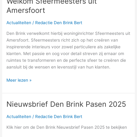
Welkom Sfeermeesters uit
Sfeermeesters
Amersfoort
uit
Amersfoort
Actualiteiten
/
Redactie Den Brink Bert
Den Brink verwelkomt hierbij woninginrichter Sfeermeesters uit
Amersfoort. Sfeermeesters richt zich op het creëren van
inspirerende interieurs voor zowel particuliere als zakelijke
klanten. Met passie en oog voor detail streven zij ernaar om
ruimtes te transformeren en de perfecte sfeer te creëren die
aansluit bij de wensen en levensstijl van hun klanten.
Meer lezen »
Nieuwsbrief Den Brink Pasen 2025
Nieuwsbrief
Den
Brink
Actualiteiten
/
Redactie Den Brink Bert
Pasen
Klik hier om de Den Brink Nieuwsbrief Pasen 2025 te bekijken
2025