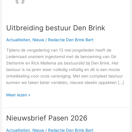
Uitbreiding bestuur Den Brink
Uitbreiding
bestuur
Den
Actualiteiten
,
Nieuw
/
Redactie Den Brink Bert
Brink
Tijdens de vergadering van 13 mei jongstleden heeft de
Ledenraad unaniem ingestemd met de benoeming van Gé
Sletterink en Rick Mellema als bestuurslid bij Den Brink. Het
bestuur is na jaren weer volledig voltallig en dit is een mooie
ontwikkeling voor onze vereniging. Met een compleet bestuur
kunnen we taken beter verdelen, nieuwe ideeën oppakken […]
Meer lezen »
Nieuwsbrief Pasen 2026
Nieuwsbrief
Pasen
2026
Actualiteiten
,
Nieuw
/
Redactie Den Brink Bert