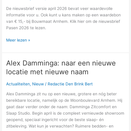
De nieuwsbrief versie april 2026 bevat veer waardevolle
informatie voor u. Ook kunt u kans maken op een waardebon
van € 15,- bij Bouwmaat Arnhem. Klik hier om de nieuwsbrief
Pasen 2026 te lezen.
Meer lezen »
Alex Damminga: naar een nieuwe
Alex
Damminga:
locatie met nieuwe naam
naar
een
Actualiteiten
,
Nieuw
/
Redactie Den Brink Bert
nieuwe
locatie
Alex Damminga zit nu op een nieuwe, grotere en nóg beter
met
bereikbare locatie, namelijk op de Woonboulevard Arnhem. Hij
nieuwe
gaat daar verder onder de naam: Damminga Zitcomfort en
naam
Slaap Studio. Begin april is de compleet vernieuwde showroom
geopend, speciaal ingericht voor de beste slaap- én
zitbeleving. Wat kun je verwachten? Ruimere bedden- en