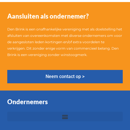
Aansluiten als ondernemer?
Den Brink is een onafhankelijke vereniging met als doelstelling het
afsluiten van overeenkomsten met diverse ondernemers om voor
de aangesloten leden kortingen en/of extra voordelen te
verkrijgen. Dit zonder enige vorm van commercieel belang. Den
Brink is een vereniging zonder winstoogmerk.
Neem contact op >
Ondernemers